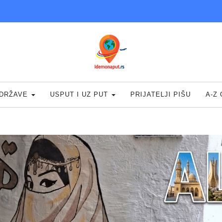
DRŽAVE
USPUT I UZ PUT
PRIJATELJI PIŠU
A-Z