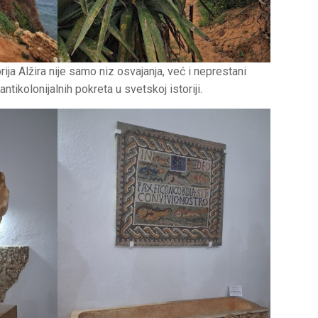
ja Alžira nije samo niz osvajanja, već i neprestani
 antikolonijalnih pokreta u svetskoj istoriji.