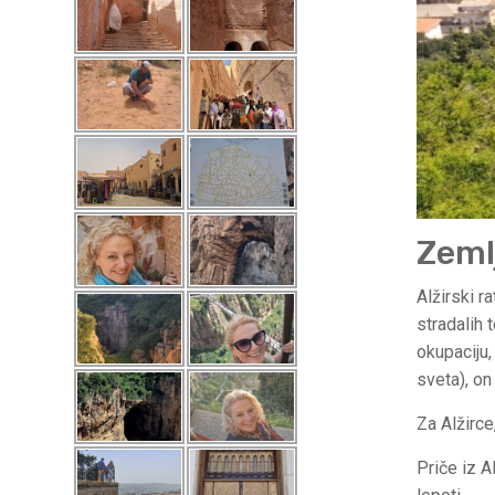
Zeml
Alžirski r
stradalih 
okupaciju,
sveta), on
Za Alžirce
Priče iz A