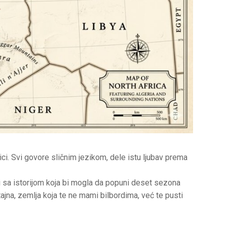
i. Svi govore sličnim jezikom, dele istu ljubav prema
ima i sa istorijom koja bi mogla da popuni deset sezona
ajna, zemlja koja te ne mami bilbordima, već te pusti