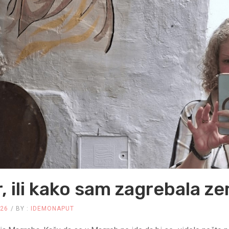
r, ili kako sam zagrebala 
026
BY :
IDEMONAPUT