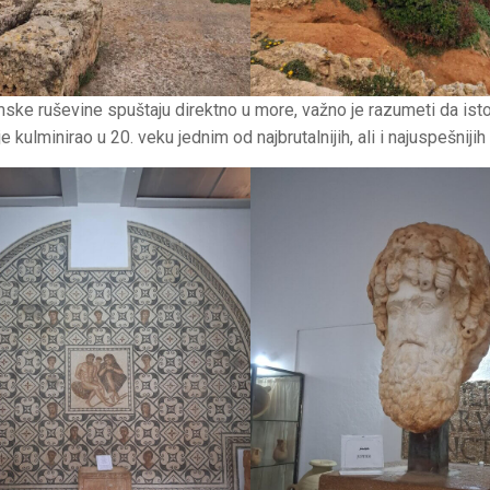
ske ruševine spuštaju direktno u more, važno je razumeti da istori
je kulminirao u 20. veku jednim od najbrutalnijih, ali i najuspešnijih