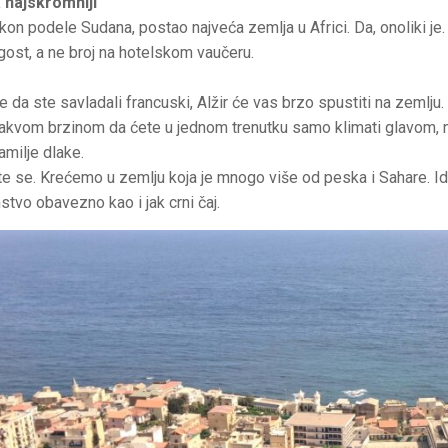
a najskromniji
nakon podele Sudana, postao najveća zemlja u Africi. Da, onoliki j
ost, a ne broj na hotelskom vaučeru.
e da ste savladali francuski, Alžir će vas brzo spustiti na zemlju
akvom brzinom da ćete u jednom trenutku samo klimati glavom, nada
amilje dlake.
ite se. Krećemo u zemlju koja je mnogo više od peska i Sahare. I
tvo obavezno kao i jak crni čaj.