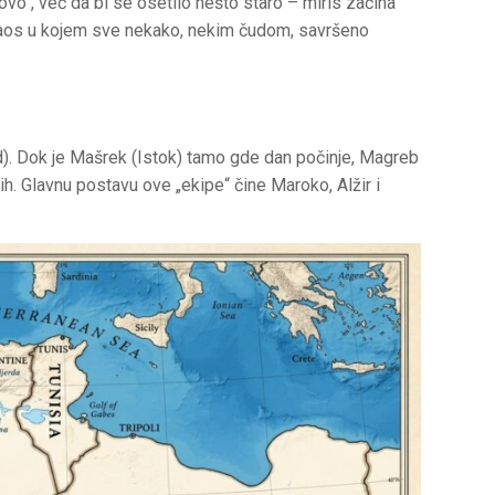
ovo“, već da bi se osetilo nešto staro – miris začina
 haos u kojem sve nekako, nekim čudom, savršeno
). Dok je Mašrek (Istok) tamo gde dan počinje, Magreb
lih. Glavnu postavu ove „ekipe“ čine Maroko, Alžir i