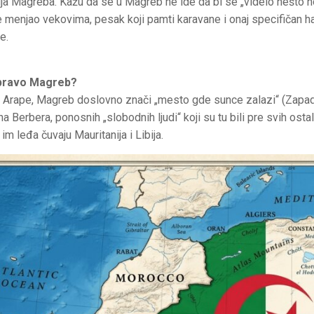
lja Magreba. ​Kažu da se u Magreb ne ide da bi se „videlo nešto n
ije menjao vekovima, pesak koji pamti karavane i onaj specifičan
e.
apravo Magreb?
te Arape, Magreb doslovno znači „mesto gde sunce zalazi“ (Zapad
a Berbera, ponosnih „slobodnih ljudi“ koji su tu bili pre svih osta
 im leđa čuvaju Mauritanija i Libija.