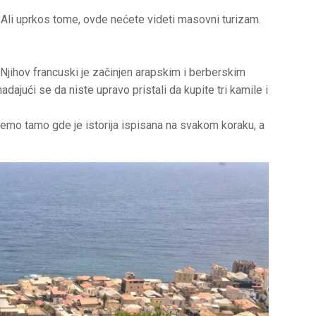
e. Ali uprkos tome, ovde nećete videti masovni turizam.
. Njihov francuski je začinjen arapskim i berberskim
jući se da niste upravo pristali da kupite tri kamile i
demo tamo gde je istorija ispisana na svakom koraku, a