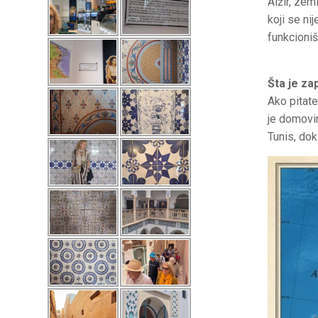
Alžir, zem
koji se n
funkcioniš
​Šta je z
​Ako pita
je domovin
Tunis, dok