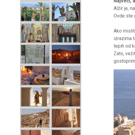
Najveći, 
Alžir je, 
Ovde ste g
Ako mislit
izrazima t
tepih od k
​Zato, vež
gostoprims