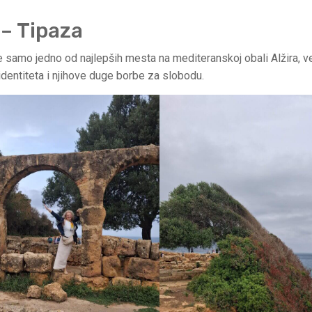
 – Tipaza
e samo jedno od najlepših mesta na mediteranskoj obali Alžira, v
identiteta i njihove duge borbe za slobodu.