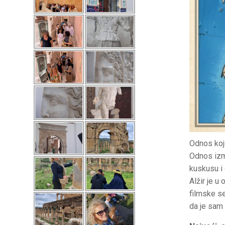
​Odnos koj
​Odnos izm
kuskusu i č
​Alžir je 
filmske se
da je sam o