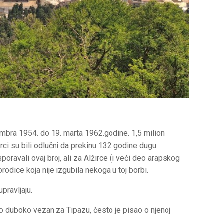
embra 1954. do 19. marta 1962.godine. 1,5 milion
irci su bili odlučni da prekinu 132 godine dugu
sporavali ovaj broj, ali za Alžirce (i veći deo arapskog
odice koja nije izgubila nekoga u toj borbi.
pravljaju.
io duboko vezan za Tipazu, često je pisao o njenoj