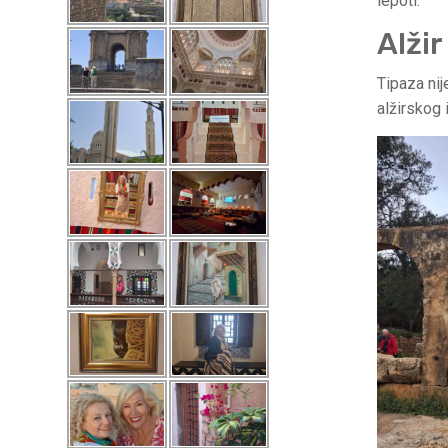
lepoti.
Alžir
Tipaza nij
alžirskog 