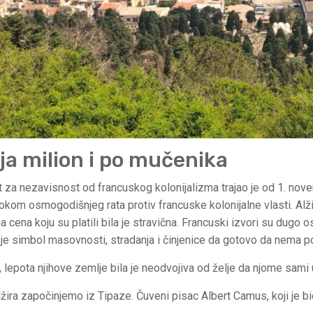
ja milion i po mučenika
at za nezavisnost od francuskog kolonijalizma trajao je od 1. nov
tokom osmogodišnjeg rata protiv francuske kolonijalne vlasti. Alž
 a cena koju su platili bila je stravična. Francuski izvori su dugo o
 je simbol masovnosti, stradanja i činjenice da gotovo da nema por
, lepota njihove zemlje bila je neodvojiva od želje da njome sami u
lžira započinjemo iz Tipaze. Čuveni pisac Albert Camus, koji je b