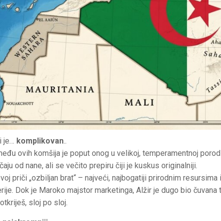
i je…
komplikovan
..
eđu ovih komšija je poput onog u velikoj, temperamentnoj porodic
aju od nane, ali se večito prepiru čiji je kuskus originalniji.
u ovoj priči „ozbiljan brat“ – najveći, najbogatiji prirodnim resurs
rije. Dok je Maroko majstor marketinga, Alžir je dugo bio čuvana t
tkriješ, sloj po sloj.