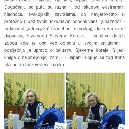
Događanja sa puta su razna – od iskustva ekstremnih
hladnoća, svakojakih zavrzlama, do nevjerovatno (i
pretežno!) pozitivnih iskustava: neočekivana ljubaznost i
srdačnost „istočnjaka“ (posebno u Turskoj), diskretni šarm
Japanaca, bizarnosti Sjeverne Koreje… i mnoštvo drugih
zgoda koje je ona već opisala u svojim knjigama –
posljednja je upravo o iskustvu Sjeverne Koreje. Slijedi
knjiga o najomiljenijoj zemlji – Japanu, koji je sa tog trona
skinuo do tada vodeću Tursku.