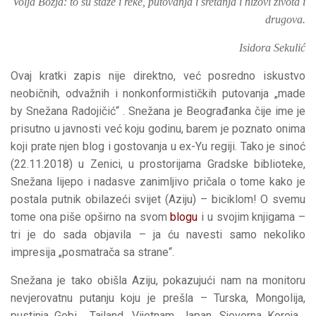
Volja Božja: to su staze i reke, putovanja
i sretanja i nizovi života i
drugova.
Isidora Sekulić
Ovaj kratki zapis nije direktno, već posredno iskustvo
neobičnih, odvažnih i nonkonformističkih putovanja „made
by Snežana Radojičić“ . Snežana je Beograđanka čije ime je
prisutno u javnosti već koju godinu, barem je poznato onima
koji prate njen blog i gostovanja u ex-Yu regiji. Tako je sinoć
(22.11.2018) u Zenici, u prostorijama Gradske biblioteke,
Snežana lijepo i nadasve zanimljivo pričala o tome kako je
postala putnik obilazeći svijet (Aziju) – biciklom! O svemu
tome ona piše opširno na svom
blogu
i u svojim knjigama –
tri je do sada objavila – ja ću navesti samo nekoliko
impresija „posmatrača sa strane“.
Snežana je tako obišla Aziju, pokazujući nam na monitoru
nevjerovatnu putanju koju je prešla – Turska, Mongolija,
pustinja Gobi… Tajland, Vijetnam, Japan, Sjeverna Koreja…