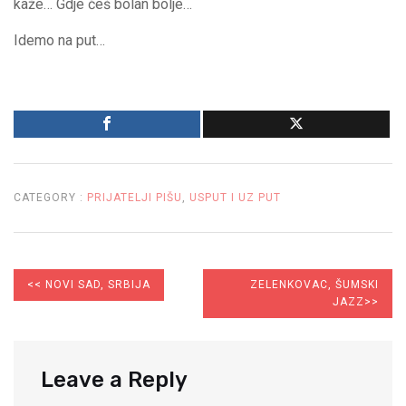
kaže… Gdje ćeš bolan bolje…
Idemo na put…
CATEGORY :
PRIJATELJI PIŠU
,
USPUT I UZ PUT
PREVIOUS
NEXT
<<
NOVI SAD, SRBIJA
ZELENKOVAC, ŠUMSKI
POST:
POST:
JAZZ
>>
Leave a Reply