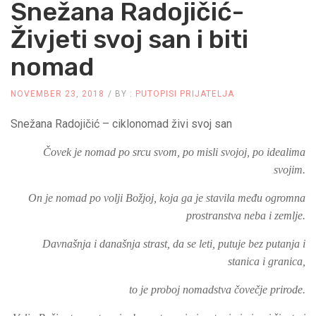
Snežana Radojičić-
Živjeti svoj san i biti
nomad
NOVEMBER 23, 2018
BY :
PUTOPISI PRIJATELJA
Snežana Radojičić – ciklonomad živi svoj san
Čovek je nomad po srcu svom,
po misli svojoj, po idealima
svojim.
On je nomad po volji Božjoj, koja ga je stavila
među ogromna
prostranstva neba i zemlje.
Davnašnja i današnja strast, da se leti,
putuje bez putanja i
stanica i granica,
to je proboj nomadstva čovečje prirode.