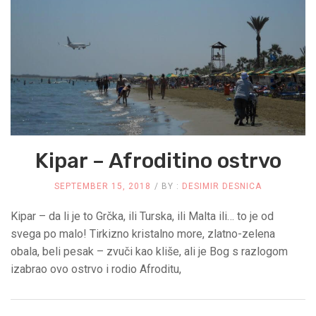
Kipar – Afroditino ostrvo
SEPTEMBER 15, 2018
BY :
DESIMIR DESNICA
Kipar – da li je to Grčka, ili Turska, ili Malta ili… to je od
svega po malo! Tirkizno kristalno more, zlatno-zelena
obala, beli pesak – zvuči kao kliše, ali je Bog s razlogom
izabrao ovo ostrvo i rodio Afroditu,