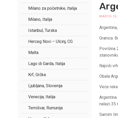
Arg
Milano za početnike, Italija
MARCH 26,
Milano, Italija
Argentina,
Istanbul, Turska
Granica: B
Herceg Novi – Ulcinj, CG
Površina 
Malta
stanovnika
Lago di Garda, Italija
Najviši vr
Krf, Grčka
Obala Arg
Ljubljana, Slovenija
Veće reke 
Venecija, Italija
Argentina 
nalazi 35 
Temišvar, Rumunija
Samim tim,