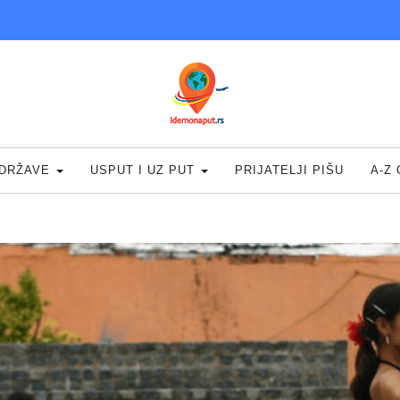
DRŽAVE
USPUT I UZ PUT
PRIJATELJI PIŠU
A-Z