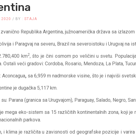
entina
 2020
BY :
STAJA
 zvanično Republika Argentina, južnoamerička država sa izlazom 
olivija i Paragvaj na severu, Brazil na severoistoku i Urugvaj na is
2
2.780,400 km
, što je čini osmom po veličini u svetu. Populaci
. Ostali veći gradovi: Cordoba, Rosario, Mendoza, La Plata, Tucum
h: Aconcagua
,
sa 6,959 m nadmorske visine
, što je i najviši svets
entine je dugačka 5,117 km.
su: Parana (granica sa Urugvajom), Paraguay, Salado, Negro, San
je mega eko-sistem sa 15 različitih kontinentalnih zona, koji je m
nacionalnih parkova.
 i klima je različita u zavisnosti od geografske pozicije i vari