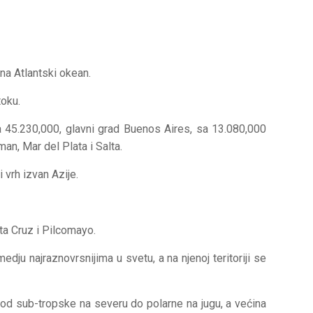
na Atlantski okean.
toku.
ja 45.230,000, glavni grad Buenos Aires, sa 13.080,000
an, Mar del Plata i Salta.
ki vrh izvan Azije.
ta Cruz i Pilcomayo.
edju najraznovrsnijima u svetu, a na njenoj teritoriji se
ra od sub-tropske na severu do polarne na jugu, a većina