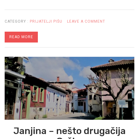
ON
CATEGORY :
PRIJATELJI PIŠU
LEAVE A COMMENT
BOSTON
READ MORE
–
BOSTONSKA
ČAJANKA
U
KAFIĆU
„UZDRAVLJE“
Janjina – nešto drugačija