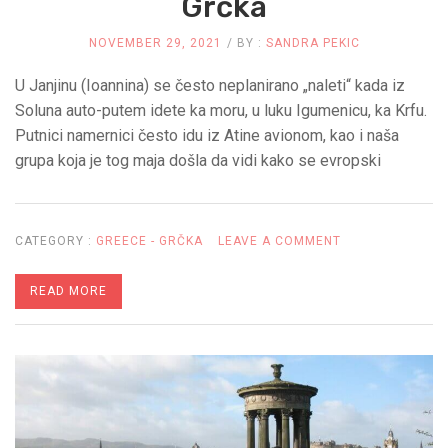
Grčka
NOVEMBER 29, 2021
BY :
SANDRA PEKIC
U Janjinu (Ioannina) se često neplanirano „naleti“ kada iz
Soluna auto-putem idete ka moru, u luku Igumenicu, ka Krfu.
Putnici namernici često idu iz Atine avionom, kao i naša
grupa koja je tog maja došla da vidi kako se evropski
ON
CATEGORY :
GREECE - GRČKA
LEAVE A COMMENT
JANJINA
READ MORE
–
NEŠTO
DRUGAČIJA