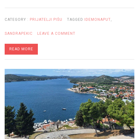
CATEGORY :
PRIJATELJI PIŠU
TAGGED
IDEMONAPUT
,
ON
SANDRAPEKIC
LEAVE A COMMENT
DALMATINSKO
READ MORE
ETNO-
SELO:
JOŠ
JEDNA
ATRAKCIJA
ŠIBENSKOG