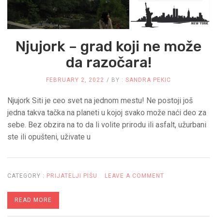
JEZGROM
U
Njujork – grad koji ne može
SLOVAČKOJ
da razočara!
FEBRUARY 2, 2022
BY :
SANDRA PEKIC
Njujork Siti je ceo svet na jednom mestu! Ne postoji još
jedna takva tačka na planeti u kojoj svako može naći deo za
sebe. Bez obzira na to da li volite prirodu ili asfalt, užurbani
ste ili opušteni, uživate u
ON
CATEGORY :
PRIJATELJI PIŠU
LEAVE A COMMENT
NJUJORK
READ MORE