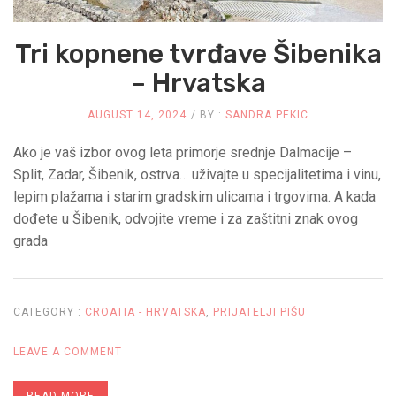
TURIZMA
Tri kopnene tvrđave Šibenika
– Hrvatska
AUGUST 14, 2024
BY :
SANDRA PEKIC
Ako je vaš izbor ovog leta primorje srednje Dalmacije –
Split, Zadar, Šibenik, ostrva… uživajte u specijalitetima i vinu,
lepim plažama i starim gradskim ulicama i trgovima. A kada
dođete u Šibenik, odvojite vreme i za zaštitni znak ovog
grada
CATEGORY :
CROATIA - HRVATSKA
,
PRIJATELJI PIŠU
ON
LEAVE A COMMENT
TRI
READ MORE