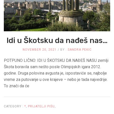
GRČKA
Idi u Škotsku da nađeš nas…
NOVEMBER 20, 2021
BY :
SANDRA PEKIC
POTPUNO LIČNO: IDI U ŠKOTSKU DA NAĐEŠ NASU zemlji
Škota boravila sam nešto posle Olimpijskih igara 2012.
godine. Druga polovina avgusta je, ispostaviće se, najbolje
vreme za putovanje u ove krajeve – nebo je tada najvedrije.
To znači da će
CATEGORY :
*
,
PRIJATELJI PIŠU
,