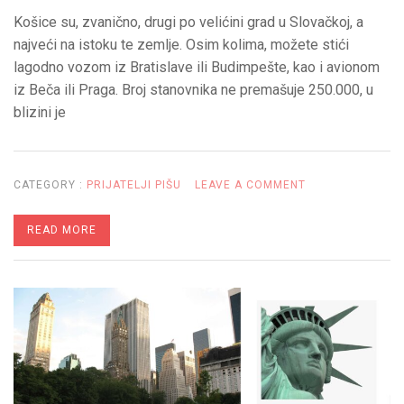
Košice su, zvanično, drugi po velićini grad u Slovačkoj, a
najveći na istoku te zemlje. Osim kolima, možete stići
lagodno vozom iz Bratislave ili Budimpešte, kao i avionom
iz Beča ili Praga. Broj stanovnika ne premašuje 250.000, u
blizini je
ON
CATEGORY :
PRIJATELJI PIŠU
LEAVE A COMMENT
KOŠICE,
READ MORE
GRAD
SA
NAJVEĆIM
ISTORIJSKIM