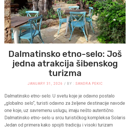
Dalmatinsko etno-selo: Još
jedna atrakcija šibenskog
turizma
JANUARY 31, 2026
BY :
SANDRA PEKIC
Dalmatinsko etno-selo: U svetu koje je odavno postalo
„globalno selo“, turisti odavno za željene destinacije navode
one koje, uz savremenu uslugu, imaju nešto autentično.
Dalmatinsko etno-selo u srcu turističkog kompleksa Solaris
Jedan od primera kako spojiti tradiciju i visoki turizam