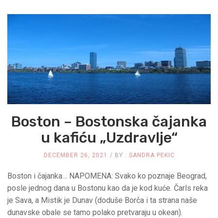
–
GRAD
KOJI
NE
MOŽE
DA
Boston – Bostonska čajanka
u kafiću „Uzdravlje“
RAZOČARA!
DECEMBER 26, 2021
BY :
SANDRA PEKIC
Boston i čajanka… NAPOMENA: Svako ko poznaje Beograd,
posle jednog dana u Bostonu kao da je kod kuće. Čarls reka
je Sava, a Mistik je Dunav (doduše Borča i ta strana naše
dunavske obale se tamo polako pretvaraju u okean).